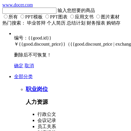
www.docer.com
输入您想要的商品
所有
PPT模板
PPT图表
应用文书
图片素材
热门搜索：
毕业答辩
个人简历
总结计划
财务报表
购销存
编号：{{good.id}}
￥
{{good.discount_price}}
（
{{good.discount_price | excha
删除后不可恢复！
确定
取消
全部分类
职业岗位
人力资源
行政公文
会议记录
员工关系